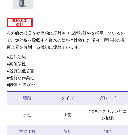
遮熱上塗
塗料
赤外線の波長を効率的に反射させる遮熱顔料を採用しているの
で、赤外線を吸収する従来の塗料と比較した場合、屋根材の温
度上昇を抑制する機能に優れています。
●遮熱効果
●高耐候性
●省資源低公害
●優れた作業性
●防藻・防カビ性
種類
タイプ
グレード
水性アクリルシリコ
水性
1液
ン樹脂
耐候年数
荷姿
調色