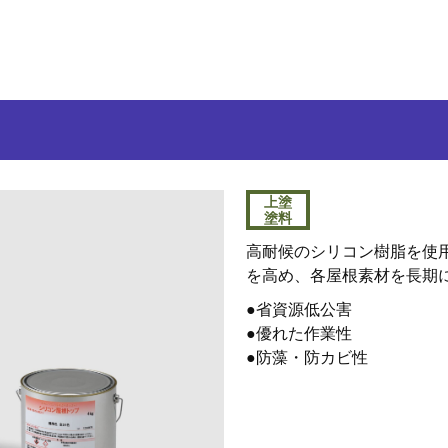
上塗
塗料
高耐候のシリコン樹脂を使
を高め、各屋根素材を長期
●省資源低公害
●優れた作業性
●防藻・防カビ性