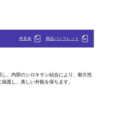
色見本
商品パンフレット
用し、内部のシロキサン結合により、耐久性
に保護し、美しい外観を保ちます。