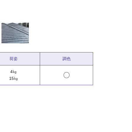
荷姿
調色
4㎏
〇
15㎏