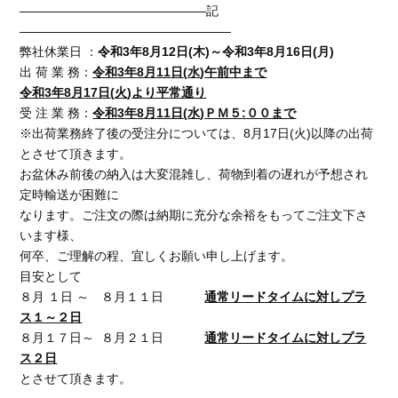
———————————————記
—————————————————
弊社休業日 ：
令和
3
年
8
月
12
日
(
木
)
～令和
3
年
8
月
16
日
(
月
)
出 荷 業 務：
令和
3
年
8
月
11
日
(
水
)
午前中まで
令和
3
年
8
月
17
日
(
火
)
より平常通り
受 注 業 務：
令和
3
年
8
月
11
日
(
水
)
ＰＭ５
:
００まで
※出荷業務終了後の受注分については、
8
月
17
日
(
火
)
以降の出荷
とさせて頂きます。
お盆休み前後の納入は大変混雑し、荷物到着の遅れが予想され
定時輸送が困難に
なります。ご注文の際は納期に充分な余裕をもってご注文下さ
います様、
何卒、ご理解の程、宜しくお願い申し上げます。
目安として
８月 １日 ～ ８月１１日
通常リードタイムに対し
プラ
ス１～２日
８月１７日～
８月２１日
通常リードタイムに対し
プラ
ス２日
とさせて頂きます。