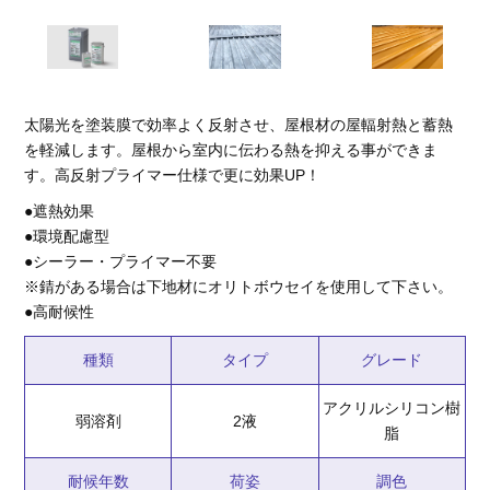
太陽光を塗装膜で効率よく反射させ、屋根材の屋輻射熱と蓄熱
を軽減します。屋根から室内に伝わる熱を抑える事ができま
す。高反射プライマー仕様で更に効果UP！
●遮熱効果
●環境配慮型
●シーラー・プライマー不要
※錆がある場合は下地材にオリトボウセイを使用して下さい。
●高耐候性
種類
タイプ
グレード
アクリルシリコン樹
弱溶剤
2液
脂
耐候年数
荷姿
調色