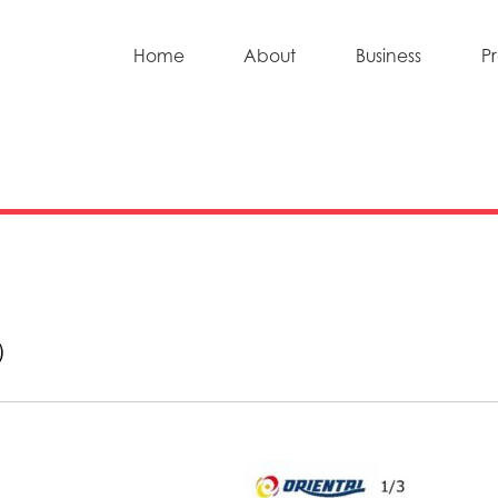
Home
About
Business
P
）