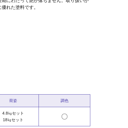
長期にわたって艶が落ちません。取り扱いが
に優れた塗料です。
荷姿
調色
4.8㎏セット
〇
18㎏セット