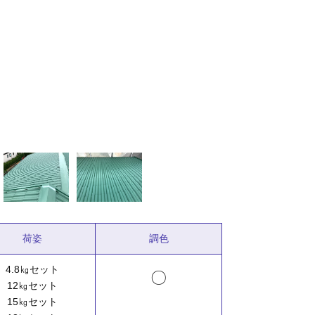
荷姿
調色
4.8㎏セット
〇
12㎏セット
15㎏セット