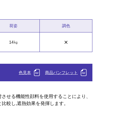
荷姿
調色
×
14㎏
色見本
商品パンフレット
射させる機能性顔料を使用することにより、
と比較し,遮熱効果を発揮します。