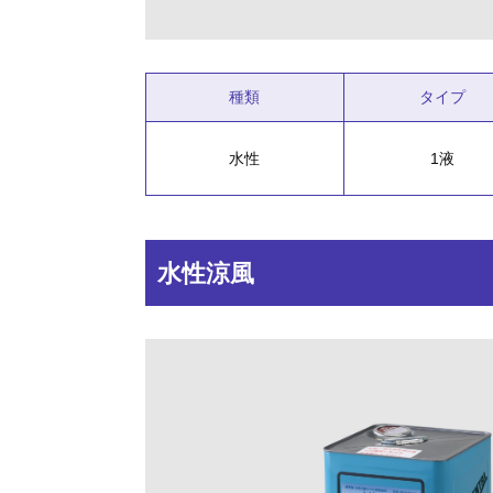
種類
タイプ
水性
1液
水性涼風