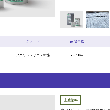
グレード
耐候年数
アクリルシリコン樹脂
7～10年
上塗塗料