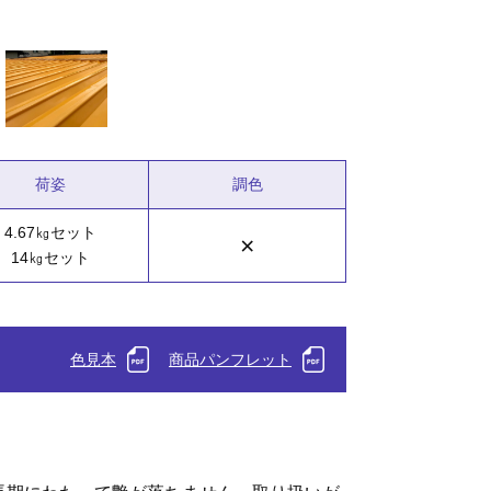
荷姿
調色
4.67㎏セット
×
14㎏セット
色見本
商品パンフレット