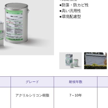
●防藻・防カビ性
●高い汎用性
●環境配慮型
グレード
耐候年数
アクリルシリコン樹脂
7～10年