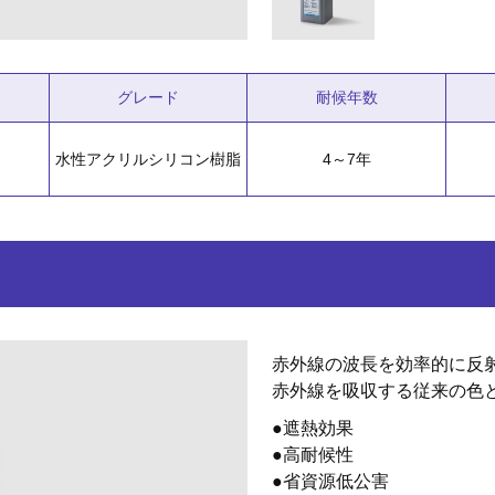
グレード
耐候年数
水性アクリルシリコン樹脂
4～7年
赤外線の波長を効率的に反
赤外線を吸収する従来の色
●遮熱効果
●高耐候性
●省資源低公害