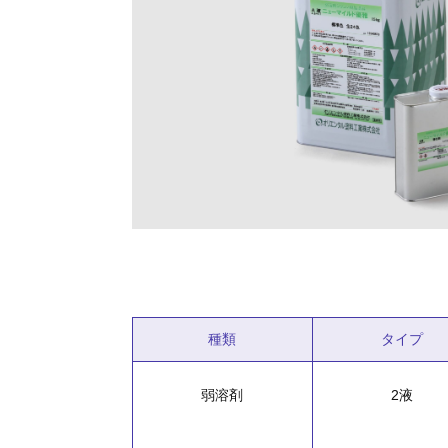
種類
タイプ
弱溶剤
2液